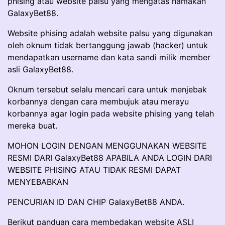
phising atau website palsu yang mengatas namakan
GalaxyBet88.
Website phising adalah website palsu yang digunakan
oleh oknum tidak bertanggung jawab (hacker) untuk
mendapatkan username dan kata sandi milik member
asli GalaxyBet88.
Oknum tersebut selalu mencari cara untuk menjebak
korbannya dengan cara membujuk atau merayu
korbannya agar login pada website phising yang telah
mereka buat.
MOHON LOGIN DENGAN MENGGUNAKAN WEBSITE
RESMI DARI GalaxyBet88 APABILA ANDA LOGIN DARI
WEBSITE PHISING ATAU TIDAK RESMI DAPAT
MENYEBABKAN
PENCURIAN ID DAN CHIP GalaxyBet88 ANDA.
Berikut panduan cara membedakan website ASLI