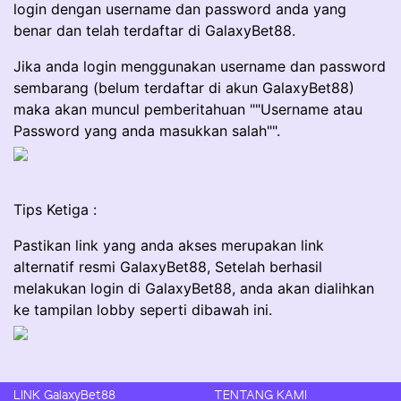
login dengan username dan password anda yang
benar dan telah terdaftar di GalaxyBet88.
Jika anda login menggunakan username dan password
sembarang (belum terdaftar di akun GalaxyBet88)
maka akan muncul pemberitahuan ""Username atau
Password yang anda masukkan salah"".
Tips Ketiga :
Pastikan link yang anda akses merupakan link
alternatif resmi GalaxyBet88, Setelah berhasil
melakukan login di GalaxyBet88, anda akan dialihkan
ke tampilan lobby seperti dibawah ini.
LINK GalaxyBet88
TENTANG KAMI